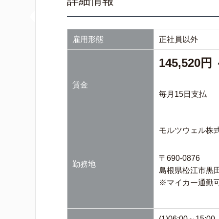
詳細情報
雇用形態
正社員以外
145,520円 
賃金
毎月15日支払
モルツウェル株
〒690-0876
勤務地
島根県松江市黒田町
※マイカー通勤可
(1)06:00～15:00