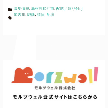
募集情報
,
島根県松江市
,
配膳／盛り付け
加古川
,
嘱託
,
請負
,
配膳